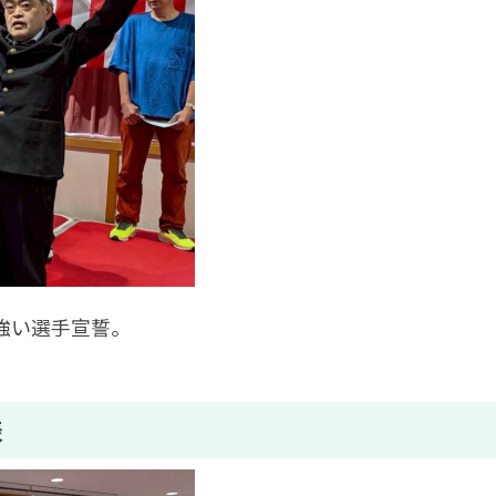
強い選手宣誓。
表