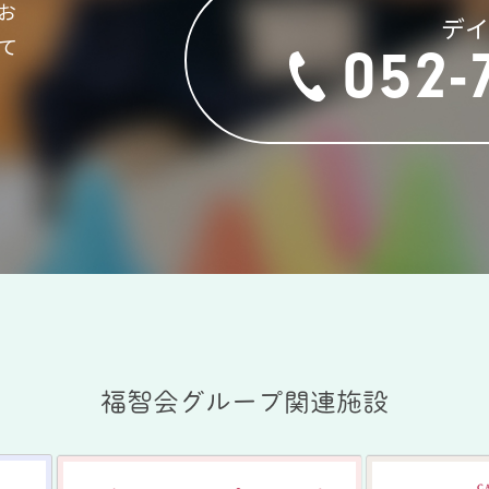
お
デ
て
052-
福智会グループ関連施設