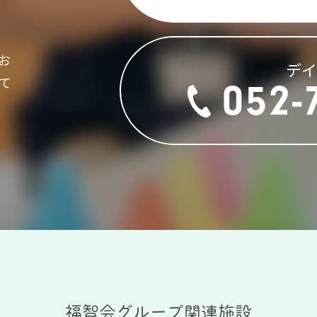
お
デ
て
052-
福智会グループ関連施設