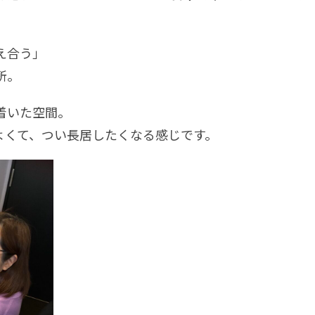
え合う」
所。
着いた空間。
よくて、つい長居したくなる感じです。